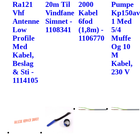
Ra121
20m Til
2000
Pumpe
Vhf
Vindfane
Kabel
Kp150av
Antenne
Simnet -
6fod
1 Med
Low
1108341
(1,8m) -
5/4
Profile
1106770
Muffe
Med
Og 10
Kabel,
M
Beslag
Kabel,
& Sti -
230 V
1114105