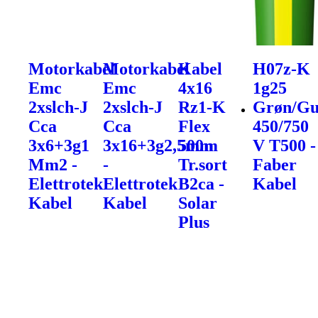
Motorkabel
Motorkabel
Kabel
H07z-K
Emc
Emc
4x16
1g25
2xslch-J
2xslch-J
Rz1-K
Grøn/Gu
Cca
Cca
Flex
450/750
3x6+3g1
3x16+3g2,5mm
500m
V T500 -
Mm2 -
-
Tr.sort
Faber
Elettrotek
Elettrotek
B2ca -
Kabel
Kabel
Kabel
Solar
Plus