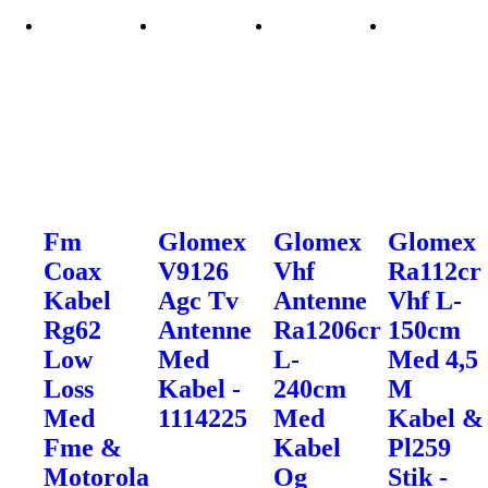
Fm
Glomex
Glomex
Glomex
Coax
V9126
Vhf
Ra112cr
Kabel
Agc Tv
Antenne
Vhf L-
Rg62
Antenne
Ra1206cr
150cm
Low
Med
L-
Med 4,5
Loss
Kabel -
240cm
M
Med
1114225
Med
Kabel &
Fme &
Kabel
Pl259
Motorola
Og
Stik -