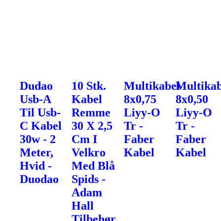
Dudao
10 Stk.
Multikabel
Multikab
Usb-A
Kabel
8x0,75
8x0,50
Til Usb-
Remme
Liyy-O
Liyy-O
C Kabel
30 X 2,5
Tr -
Tr -
30w - 2
Cm I
Faber
Faber
Meter,
Velkro
Kabel
Kabel
Hvid -
Med Blå
Duodao
Spids -
Adam
Hall
Tilbehør