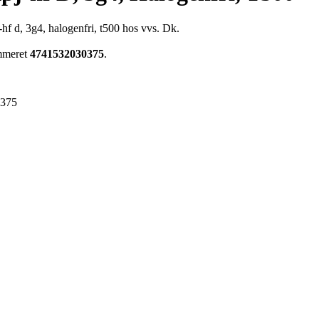
-hf d, 3g4, halogenfri, t500 hos vvs. Dk.
ummeret
4741532030375
.
0375