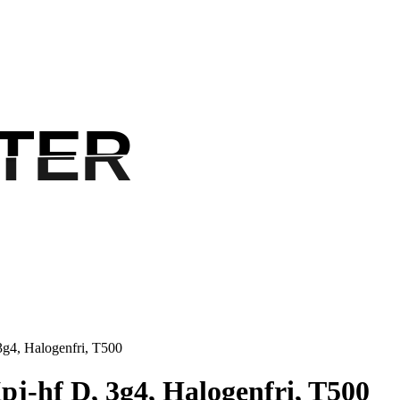
TER
TER
3g4, Halogenfri, T500
j-hf D, 3g4, Halogenfri, T500