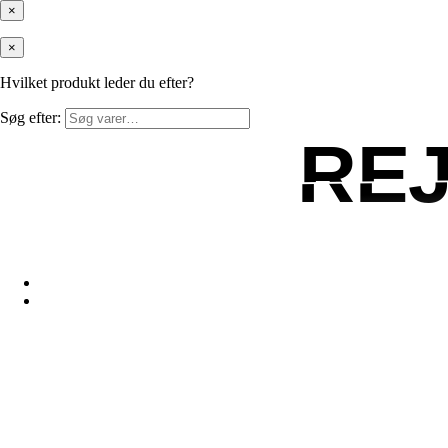
×
×
Hvilket produkt leder du efter?
Søg efter:
RE
RE