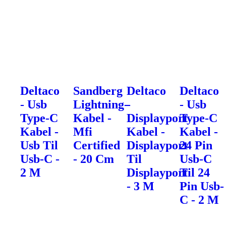
Deltaco
Sandberg
Deltaco
Deltaco
- Usb
Lightning-
-
- Usb
Type-C
Kabel -
Displayport
Type-C
Kabel -
Mfi
Kabel -
Kabel -
Usb Til
Certified
Displayport
24 Pin
Usb-C -
- 20 Cm
Til
Usb-C
2 M
Displayport
Til 24
- 3 M
Pin Usb-
C - 2 M