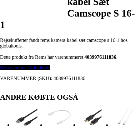
kabel Sæt
Camscope S 16-
1
Rejsekufferter fandt rems kamera-kabel sæt camscope s 16-1 hos
globaltools.
Dette produkt fra Rems har varenummeret
4039976111836
.
Se prisen hos Globaltools
VARENUMMER (SKU):
4039976111836
ANDRE KØBTE OGSÅ